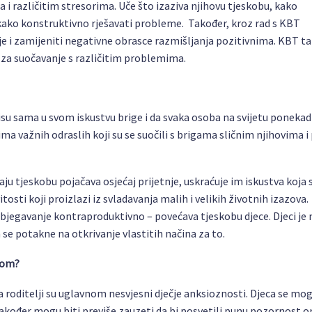
i različitim stresorima. Uče što izaziva njihovu tjeskobu, kako
e kako konstruktivno rješavati probleme. Također, kroz rad s KBT
je i zamijeniti negativne obrasce razmišljanja pozitivnima. KBT t
je za suočavanje s različitim problemima.
nisu sama u svom iskustvu brige i da svaka osoba na svijetu ponekad
ima važnih odraslih koji su se suočili s brigama sličnim njihovima i
aju tjeskobu pojačava osjećaj prijetnje, uskraćuje im iskustva koja 
tosti koji proizlazi iz svladavanja malih i velikih životnih izazova.
izbjegavanje kontraproduktivno – povećava tjeskobu djece. Djeci je 
h se potakne na otkrivanje vlastitih načina za to.
bom?
roditelji su uglavnom nesvjesni dječje anksioznosti. Djeca se mo
i također mogu biti previše zauzeti da bi posvetili punu pozornost 