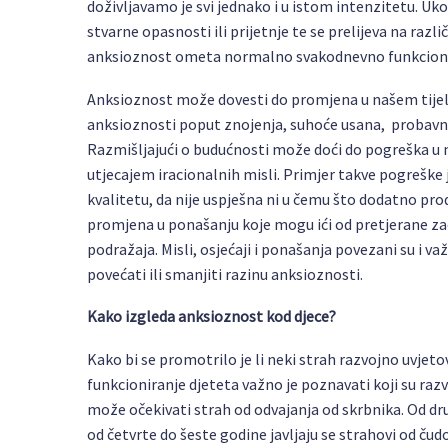
doživljavamo je svi jednako i u istom intenzitetu. Uk
stvarne opasnosti ili prijetnje te se prelijeva na raz
anksioznost ometa normalno svakodnevno funkcionir
Anksioznost može dovesti do promjena u našem tijelu
anksioznosti poput znojenja, suhoće usana, probavnih 
Razmišljajući o budućnosti može doći do pogreška u m
utjecajem iracionalnih misli. Primjer takve pogreške j
kvalitetu, da nije uspješna ni u čemu što dodatno pro
promjena u ponašanju koje mogu ići od pretjerane za
podražaja. Misli, osjećaji i ponašanja povezani su i v
povećati ili smanjiti razinu anksioznosti.
Kako izgleda anksioznost kod djece?
Kako bi se promotrilo je li neki strah razvojno uvje
funkcioniranje djeteta važno je poznavati koji su razvo
može očekivati strah od odvajanja od skrbnika. Od dru
od četvrte do šeste godine javljaju se strahovi od čud