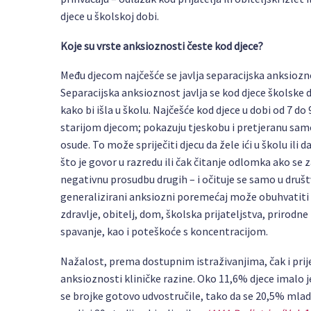
djece u školskoj dobi.
Koje su vrste anksioznosti česte kod djece?
Među djecom najčešće se javlja separacijska anksiozn
Separacijska anksioznost javlja se kod djece školske d
kako bi išla u školu. Najčešće kod djece u dobi od 7 do
starijom djecom; pokazuju tjeskobu i pretjeranu samo
osude. To može spriječiti djecu da žele ići u školu ili 
što je govor u razredu ili čak čitanje odlomka ako se 
negativnu prosudbu drugih – i očituje se samo u dru
generalizirani anksiozni poremećaj može obuhvatiti b
zdravlje, obitelj, dom, školska prijateljstva, prirodn
spavanje, kao i poteškoće s koncentracijom.
Nažalost, prema dostupnim istraživanjima, čak i prije
anksioznosti kliničke razine. Oko 11,6% djece imalo j
se brojke gotovo udvostručile, tako da se 20,5% mla