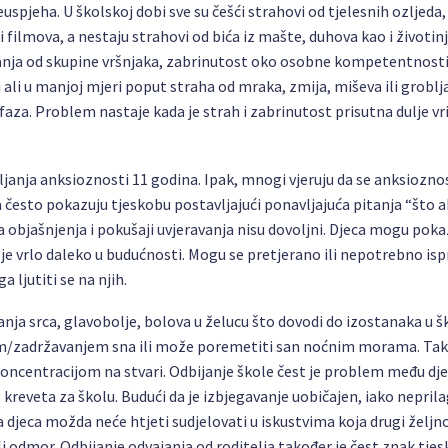
uspjeha. U školskoj dobi sve su češći strahovi od tjelesnih ozljeda, 
i filmova, a nestaju strahovi od bića iz mašte, duhova kao i životin
ivanja od skupine vršnjaka, zabrinutost oko osobne kompetentnosti
i ali u manjoj mjeri poput straha od mraka, zmija, miševa ili groblja
faza. Problem nastaje kada je strah i zabrinutost prisutna dulje vr
ljanja anksioznosti 11 godina. Ipak, mnogi vjeruju da se anksiozno
a često pokazuju tjeskobu postavljajući ponavljajuća pitanja “što a
a objašnjenja i pokušaji uvjeravanja nisu dovoljni. Djeca mogu poka
je vrlo daleko u budućnosti. Mogu se pretjerano ili nepotrebno ispr
 ljutiti se na njih.
anja srca, glavobolje, bolova u želucu što dovodi do izostanaka u šk
em/zadržavanjem sna ili može poremetiti san noćnim morama. Tak
oncentracijom na stvari. Odbijanje škole čest je problem među dj
 kreveta za školu. Budući da je izbjegavanje uobičajen, iako neprila
a djeca možda neće htjeti sudjelovati u iskustvima koja drugi željn
t ili odmor. Odbijanje odvajanja od roditelja također je čest znak tje