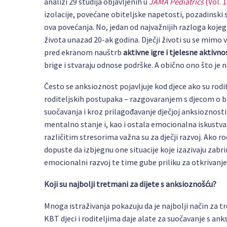
analizi 29 studija objavljenih u
JAMA Pediatrics
(Vol. 1
izolacije, povećane obiteljske napetosti, pozadinski s
ova povećanja. No, jedan od najvažnijih razloga kojeg
života unazad 20-ak godina. Dječji životi su se mimo 
pred ekranom nauštrb
aktivne igre i tjelesne aktivno
brige i stvaraju odnose podrške. A obično ono što je n
Često se anksioznost pojavljuje kod djece ako su rodi
roditeljskih postupaka – razgovaranjem s djecom o b
suočavanja i kroz prilagođavanje dječjoj anksioznost
mentalno stanje i, kao i ostala emocionalna iskustva,
različitim stresorima važna su za dječji razvoj. Ako r
dopuste da izbjegnu one situacije koje izazivaju zabri
emocionalni razvoj te time gube priliku za otkrivanje
Koji su najbolji tretmani za dijete s anksioznošću?
Mnoga istraživanja pokazuju da je najbolji način za t
KBT djeci i roditeljima daje alate za suočavanje s ank