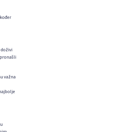
akođer
 doživi
 pronašli
su važna
najbolje
gu
onim