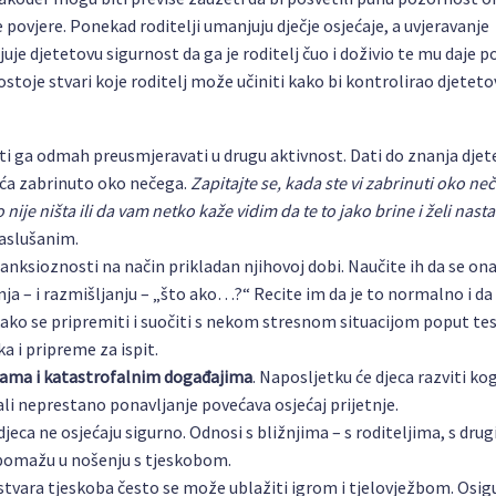
povjere. Ponekad roditelji umanjuju dječje osjećaje, a uvjeravanje
e djetetovu sigurnost da ga je roditelj čuo i doživio te mu daje p
 postoje stvari koje roditelj može učiniti kako bi kontrolirao djetet
niti ga odmah preusmjeravati u drugu aktivnost. Dati do znanja djet
jeća zabrinuto oko nečega.
Zapitajte se, kada ste vi zabrinuti oko ne
je ništa ili da vam netko kaže vidim da te to jako brine i želi nastav
saslušanim.
o anksioznosti na način prikladan njihovoj dobi. Naučite ih da se ona
ja – i razmišljanju – „što ako…?“ Recite im da je to normalno i da
ko se pripremiti i suočiti s nekom stresnom situacijom poput tes
 i pripreme za ispit.
ofama i katastrofalnim događajima
. Naposljetku će djeca razviti ko
li neprestano ponavljanje povećava osjećaj prijetnje.
djeca ne osjećaju sigurno. Odnosi s bližnjima – s roditeljima, s dru
– pomažu u nošenju s tjeskobom.
 stvara tjeskoba često se može ublažiti igrom i tjelovježbom. Osig