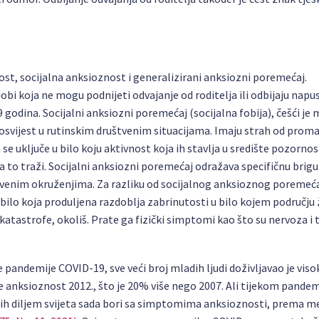
ost, socijalna anksioznost i generalizirani anksiozni poremećaj.
obi koja ne mogu podnijeti odvajanje od roditelja ili odbijaju napu
 9 godina. Socijalni anksiozni poremećaj (socijalna fobija), češći je
svijest u rutinskim društvenim situacijama. Imaju strah od proma
da se uključe u bilo koju aktivnost koja ih stavlja u središte pozornos
za to traži. Socijalni anksiozni poremećaj odražava specifičnu brigu
štvenim okruženjima. Za razliku od socijalnog anksioznog poremeća
ilo koja produljena razdoblja zabrinutosti u bilo kojem području 
e katastrofe, okoliš. Prate ga fizički simptomi kao što su nervoza i
 pandemije COVID-19, sve veći broj mladih ljudi doživljavao je vis
e anksioznost 2012., što je 20% više nego 2007. Ali tijekom pandem
dih diljem svijeta sada bori sa simptomima anksioznosti, prema m