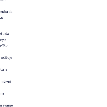
oruku da
ovu
etu da
čega
iti o
 očituje
ta iz
gnitivni
gim
uravanje