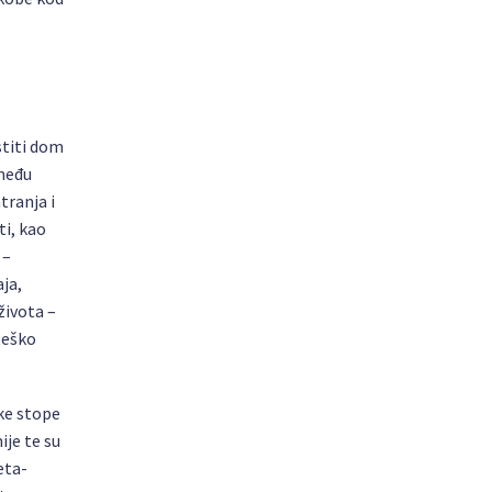
stiti dom
 među
tranja i
ti, kao
 –
ja,
života –
 teško
oke stope
ije te su
eta-