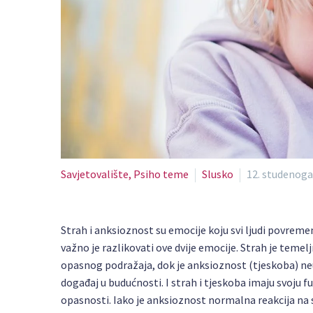
Savjetovalište, Psiho teme
Slusko
12. studenoga
Strah i anksioznost su emocije koju svi ljudi povremen
važno je razlikovati ove dvije emocije. Strah je temel
opasnog podražaja, dok je anksioznost (tjeskoba) neu
događaj u budućnosti. I strah i tjeskoba imaju svoju fu
opasnosti. Iako je anksioznost normalna reakcija na s