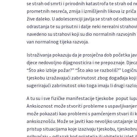
se strah od smrti i prirodnih katastrofa te strah od ne
prometnih nesreća, zmija i izmišljenih likova iz priča 
žive daleko. U adolescenciji javlja se strah od odbac
odrastanja te su prisutni i dalje neki nerealni strahov
navedeno su strahovi koji su dio normalnih razvojnih 
van normalnog tijeka razvoja.
Istraživanja pokazuju da je prosječna dob početka jav
djece nedovoljno dijagnosticira i ne prepoznaje. Djec
“Što ako izbije požar?” “Što ako se razboliš?” Logičn
tjeskobu izražavajući zabrinutost zbog događaja koji 
sugerirajući zabrinutost oko toga imaju li drugi razloga
A tu su i sve fizičke manifestacije tjeskobe poput lup
Anksioznost može stvoriti probleme s uspavljivanj
može pokazati kao problemi s pamćenjem stvari ili k
anksioznošću. Može se javiti kao nevoljko ustajanje iz
pristup situacijama koje izazivaju tjeskobu, tjeskobn
prihvaćaju – odlazak kod prijatelja ili obiteljski izle