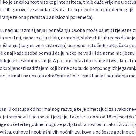
oliko je anksioznost visokog intenziteta, traje duže vrijeme u odsu
ličite ili gotove sve aspekte života, tada govorimo o problemu gdje
anje te ona prerasta u anksiozni poremećaj.
, načinu razmišljanja i ponašanju. Osoba može osjetiti tjelesne 
smetnji, napetosti u tijelu, drhtanje, slabost ili ubrzano disanje
išljenju (kognitivnih distorzija) odnosno netočnih zaključaka po
e onaj kada osoba pomisli da ju nitko ne voli ili da nema niti jednu
dubljuje tjeskobno stanje. A potom dolazi do manje ili više konstr
okupljenosti sadržajem koji brine osobu do potpunog izbjegavanj
ažno je imati na umu da određeni načini razmišljanja i ponašanja mog
tovan ili odstupa od normalnog razvoja te je ometajući za svakodne
jni strahovi i kada se oni javljaju. Tako se u dobi od 18 mjeseci do
ge do četvrte godine mogu se javljati strahovi od mraka i životinja
ovišta, duhove i neobjašnjivih noćnih zvukova a od šeste godine poj