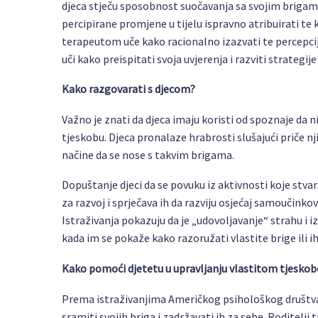
djeca stječu sposobnost suočavanja sa svojim brigama 
percipirane promjene u tijelu ispravno atribuirati t
terapeutom uče kako racionalno izazvati te percepci
uči kako preispitati svoja uvjerenja i razviti strategi
Kako razgovarati s djecom?
Važno je znati da djeca imaju koristi od spoznaje da 
tjeskobu. Djeca pronalaze hrabrosti slušajući priče nj
načine da se nose s takvim brigama.
Dopuštanje djeci da se povuku iz aktivnosti koje stvar
za razvoj i sprječava ih da razviju osjećaj samoučinkovi
Istraživanja pokazuju da je „udovoljavanje“ strahu i 
kada im se pokaže kako razoružati vlastite brige ili i
Kako pomoći djetetu u upravljanju vlastitom tjesko
Prema istraživanjima Američkog psihološkog društva 
sramiti svojih briga i zadržavati ih za sebe. Roditelj