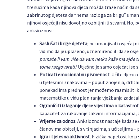
trenucima kada njihova djeca možda traže način da se 
zabrinutog djeteta da “nema razloga za brigu” umanjuj
njihovi osjećaji nisu dovoljno ozbiljni ili stvarni. No,
anksioznost:
Saslušati brige djeteta
; ne umanjivati osjećaj 
vidimo da je uplašeno, uznemireno ili da se os
pomaže li vam više da vam netko kaže ma ajde to ni
tome razgovarati?
Utješno je samo osjećati se 
Poticati emocionalnu pismenost
. Učite djecu 
u tjelesnim znakovima – poput znojenja, drhtan
ponekad ima prednost jer možemo razmisliti ka
matematike u vidu planiranja vježbanja zadataka
Ograničiti izlaganje djece vijestima o katastr
kapacitet za rukovanje takvim informacijama, a
Vrijeme za odnos
. Anksioznost nastaje kada se 
članovima obitelji, s vršnjacima, s učiteljima 
Igra i tjelesna aktivnost
. Fizička napetost koju