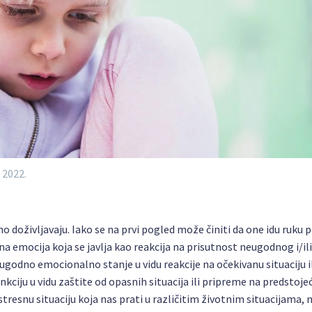
 2022.
o doživljavaju. Iako se na prvi pogled može činiti da one idu ruku p
jna emocija koja se javlja kao reakcija na prisutnost neugodnog i/ili
godno emocionalno stanje u vidu reakcije na očekivanu situaciju i
nkciju u vidu zaštite od opasnih situacija ili pripreme na predstoje
tresnu situaciju koja nas prati u različitim životnim situacijama, 