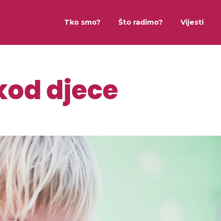
Tko smo?
Što radimo?
Vijesti
kod djece