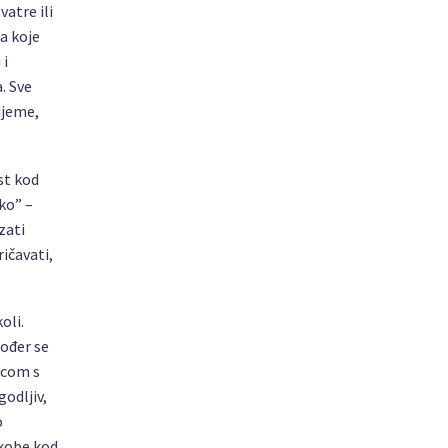
vatre ili
ja koje
 i
. Sve
ijeme,
st kod
ko” –
zati
ičavati,
oli.
ođer se
ecom s
godljiv,
o
skobe kod