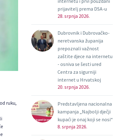
internetu i prvi pouzdani
prijavitelj prema DSA-u
28. srpnja 2026.
Dubrovnik i Dubrovačko-
neretvanska županija
prepoznali važnost
zaštite djece na internetu
- osniva se šesti ured
Centra za sigurniji
internet u Hrvatskoj
20. srpnja 2026.
od ruku,
Predstavljena nacionalna
kampanja „Najbolji dječji
li
kupaći je onaj koji se nosi“
će
8. srpnja 2026.
ne