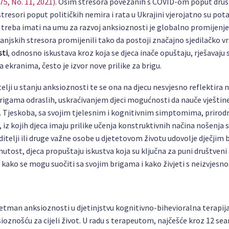
75, No. 11, 2021)
. Osim stresora povezanih s COVID-om poput dru
tresori poput političkih nemira i rata u Ukrajini vjerojatno su pot
 treba imati na umu za razvoj anksioznosti je globalno promijenjen
vanjskih stresora promijenili tako da postoji značajno sjedilačko v
sti
, odnosno iskustava kroz koja se djeca inače opuštaju, rješavaju 
a ekranima, često je izvor nove prilike za brigu.
telji u stanju anksioznosti te se ona na djecu nesvjesno reflektira
rigama odraslih, uskraćivanjem djeci mogućnosti da nauče vještin
i. Tjeskoba, sa svojim tjelesnim i kognitivnim simptomima, prirod
 iz kojih djeca imaju prilike učenja konstruktivnih načina nošenja s
oditelji ili druge važne osobe u djetetovom životu udovolje dječjim 
nutost, djeca propuštaju iskustva koja su ključna za puni društveni 
 kako se mogu suočiti sa svojim brigama i kako živjeti s neizvjesno
retman anksioznosti u djetinjstvu kognitivno-bihevioralna terapij
sioznošću za cijeli život. U radu s terapeutom, najčešće kroz 12 sea