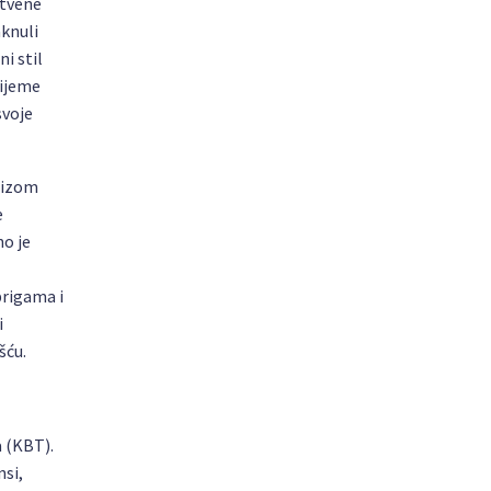
štvene
aknuli
i stil
rijeme
svoje
 nizom
e
no je
brigama i
i
šću.
a (KBT).
nsi,