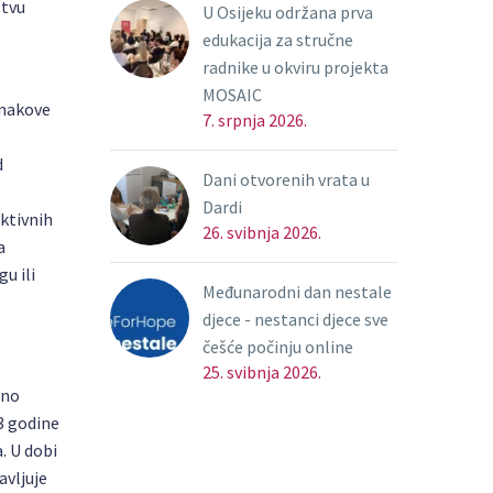
stvu
U Osijeku održana prva
edukacija za stručne
radnike u okviru projekta
MOSAIC
znakove
7. srpnja 2026.
.
d
Dani otvorenih vrata u
Dardi
uktivnih
26. svibnja 2026.
a
u ili
Međunarodni dan nestale
djece - nestanci djece sve
češće počinju online
25. svibnja 2026.
vno
 3 godine
. U dobi
avljuje