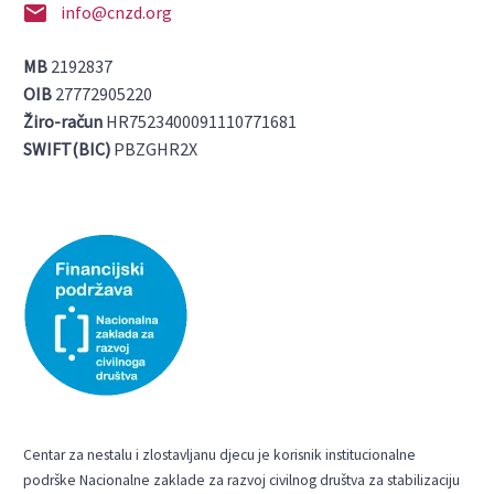


info@cnzd.org
MB
2192837
OIB
27772905220
Žiro-račun
HR7523400091110771681
SWIFT(BIC)
PBZGHR2X
Centar za nestalu i zlostavljanu djecu je korisnik institucionalne
podrške Nacionalne zaklade za razvoj civilnog društva za stabilizaciju