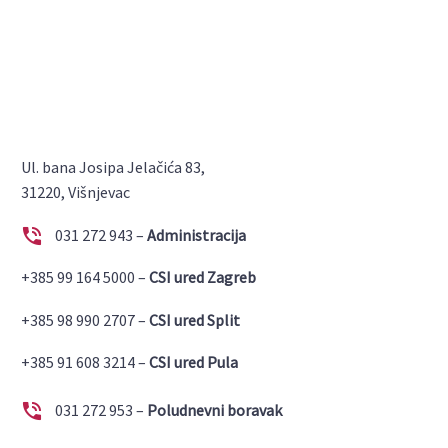
Ul. bana Josipa Jelačića 83,
31220, Višnjevac


031 272 943 –
Administracija
+385 99 164 5000 –
CSI ured Zagreb
+385 98 990 2707 –
CSI ured Split
+385 91 608 3214 –
CSI ured Pula


031 272 953 –
Poludnevni boravak