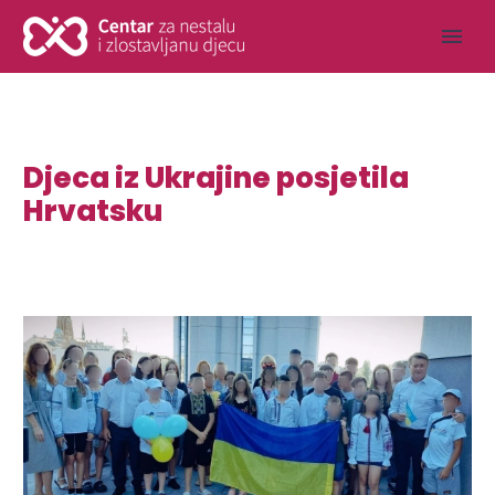
Djeca iz Ukrajine posjetila
Hrvatsku