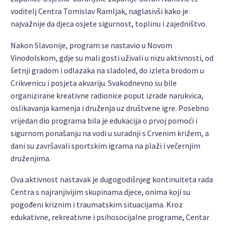
voditelj Centra Tomislav Ramljak, naglasivši kako je
najvažnije da djeca osjete sigurnost, toplinu i zajedništvo.
Nakon Slavonije, program se nastavio u Novom
Vinodolskom, gdje su mali gosti uživali u nizu aktivnosti, od
šetnji gradom i odlazaka na sladoled, do izleta brodom u
Crikvenicu i posjeta akvariju. Svakodnevno su bile
organizirane kreativne radionice poput izrade narukvica,
oslikavanja kamenja i druženja uz društvene igre. Posebno
vrijedan dio programa bila je edukacija o prvoj pomoći i
sigurnom ponašanju na vodi u suradnji s Crvenim križem, a
dani su završavali sportskim igrama na plaži i večernjim
druženjima.
Ova aktivnost nastavak je dugogodišnjeg kontinuiteta rada
Centra s najranjivijim skupinama djece, onima koji su
pogođeni kriznim i traumatskim situacijama. Kroz
edukativne, rekreativne i psihosocijalne programe, Centar