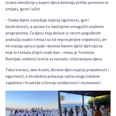
stvara okruženje u kojem djeca dobivaju priliku ponovno se
smijati, igrati i učiti.
– Svako dijete zaslužuje osjećaj sigurnosti, igre i
bezbrižnosti, a upravo to nastojimo omogućiti ovakvim
programima. Za djecu koja dolaze iz ratom pogođenih
područja ovakvi trenuci su od neprocjenjive vrijednosti, jer
im vraćaju vjeru u ljude i donose barem djelić djetinjstva
koje bi trebala živjeti svaki dan – rekao je Tomislav
Ramljak, voditelj Centra za nestalu i zlostavljanu djecu.
Takvi trenuci, iako kratki, donose djeci osjećaj pripadnosti i
sigurnosti, a istodobno pokazuju važnu ulogu lokalne
zajednice i Hrvatske u širenju solidarnosti i humanosti.