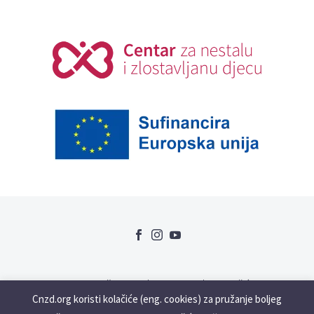
Uvjeti korištenja
GDPR
Kolačići
Cnzd.org koristi kolačiće (eng. cookies) za pružanje boljeg
Slabovidne i gluhonjeme osobe