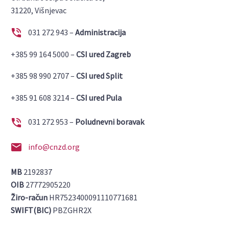
31220, Višnjevac


031 272 943 –
Administracija
+385 99 164 5000 –
CSI ured Zagreb
+385 98 990 2707 –
CSI ured Split
+385 91 608 3214 –
CSI ured Pula


031 272 953 –
Poludnevni boravak


info@cnzd.org
MB
2192837
OIB
27772905220
Žiro-račun
HR7523400091110771681
SWIFT(BIC)
PBZGHR2X