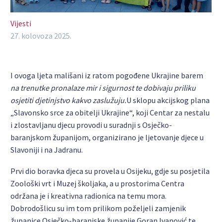
Vijesti
27. kolovoza 2025.
I ovoga ljeta mališani iz ratom pogođene Ukrajine barem
na trenutke pronalaze mir i sigurnost te dobivaju priliku
osjetiti djetinjstvo kakvo zaslužuju.
U sklopu akcijskog plana
„Slavonsko srce za obitelji Ukrajine“, koji Centar za nestalu
i zlostavljanu djecu provodi u suradnji s Osječko-
baranjskom županijom, organizirano je ljetovanje djece u
Slavoniji i na Jadranu.
Prvi dio boravka djeca su provela u Osijeku, gdje su posjetila
Zoološki vrt i Muzej školjaka, a u prostorima Centra
održana je i kreativna radionica na temu mora.
Dobrodošlicu su im tom prilikom poželjeli zamjenik
županice Osječko-baranjske županije Goran Ivanović te