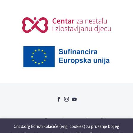
Uvjeti korištenja
GDPR
Kolačići
Cnzd.org koristi kolačiće (eng. cookies) za pružanje boljeg
Slabovidne i gluhonjeme osobe