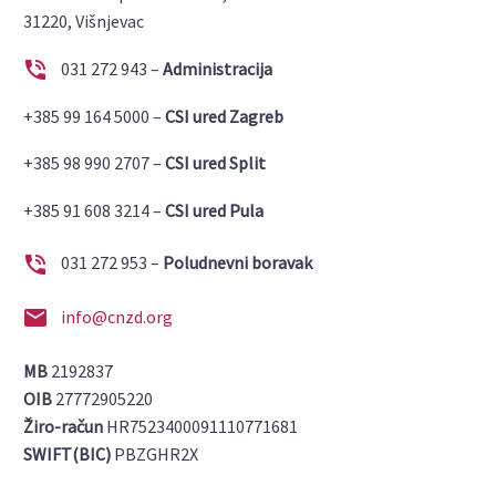
31220, Višnjevac


031 272 943 –
Administracija
+385 99 164 5000 –
CSI ured Zagreb
+385 98 990 2707 –
CSI ured Split
+385 91 608 3214 –
CSI ured Pula


031 272 953 –
Poludnevni boravak


info@cnzd.org
MB
2192837
OIB
27772905220
Žiro-račun
HR7523400091110771681
SWIFT(BIC)
PBZGHR2X