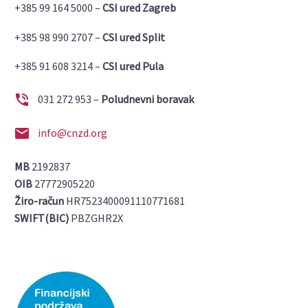
+385 99 164 5000 –
CSI ured Zagreb
+385 98 990 2707 –
CSI ured Split
+385 91 608 3214 –
CSI ured Pula


031 272 953 –
Poludnevni boravak


info@cnzd.org
MB
2192837
OIB
27772905220
Žiro-račun
HR7523400091110771681
SWIFT(BIC)
PBZGHR2X