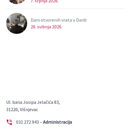
7. srpnja 2026.
Dani otvorenih vrata u Dardi
26. svibnja 2026.
Ul. bana Josipa Jelačića 83,
31220, Višnjevac


031 272 943 –
Administracija