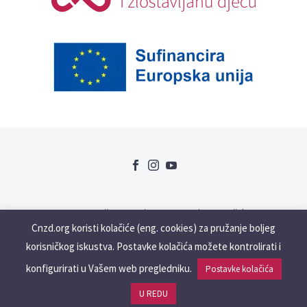
Uvjeti korištenja
GDPR
Kolačići
Cnzd.org koristi kolačiće (eng. cookies) za pružanje boljeg
Slabovidne i gluhonjeme osobe
korisničkog iskustva. Postavke kolačića možete kontrolirati i
konfigurirati u Vašem web pregledniku.
Postavke kolačića
2023 © Copyrights cnzd.org
U REDU