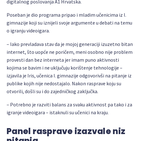
digitalnog poslovanja A1 Hrvatska.
Poseban je dio programa pripao i mladim učenicima iz I.
gimnazije koji su iznijeli svoje argumente u debati na temu
o igranju videoigara.
– Iako prevladava stav da je mojoj generaciji izuzetno bitan
internet, što uopće ne poričem, meni osobno nije problem
provesti dan bez interneta jer imam puno aktivnosti
kojima se bavim i ne uključuju korištenje tehnologije –
izjavila je Iris, učenica I. gimnazije odgovorivši na pitanje iz
publike kojih nije nedostajalo. Nakon rasprave koju su
otvorili, došli su i do zajedničkog zaključka.
– Potrebno je razviti balans za svaku aktivnost pa tako i za
igranje videoigara – istaknuli su učenici na kraju.
Panel rasprave izazvale niz
pitanja