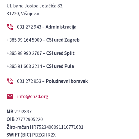
Ul. bana Josipa Jelačića 83,
31220, Višnjevac


031 272 943 –
Administracija
+385 99 164 5000 –
CSI ured Zagreb
+385 98 990 2707 –
CSI ured Split
+385 91 608 3214 –
CSI ured Pula


031 272 953 –
Poludnevni boravak


info@cnzd.org
MB
2192837
OIB
27772905220
Žiro-račun
HR7523400091110771681
SWIFT(BIC)
PBZGHR2X