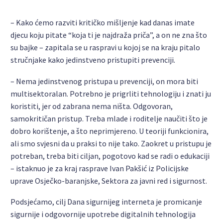
– Kako ćemo razviti kritičko mišljenje kad danas imate
djecu koju pitate “koja ti je najdraža priča”, a on ne zna što
su bajke – zapitala se u raspravi u kojoj se na kraju pitalo
stručnjake kako jedinstveno pristupiti prevenciji.
– Nema jedinstvenog pristupa u prevenciji, on mora biti
multisektoralan. Potrebno je prigrliti tehnologiju i znati ju
koristiti, jer od zabrana nema ništa. Odgovoran,
samokritičan pristup. Treba mlade i roditelje naučiti što je
dobro korištenje, a što neprimjereno. U teoriji funkcionira,
ali smo svjesni da u praksi to nije tako. Zaokret u pristupu je
potreban, treba biti ciljan, pogotovo kad se radi o edukaciji
– istaknuo je za kraj rasprave Ivan Pakšić iz Policijske
uprave Osječko-baranjske, Sektora za javni red i sigurnost.
Podsjećamo, cilj Dana sigurnijeg interneta je promicanje
sigurnije i odgovornije upotrebe digitalnih tehnologija