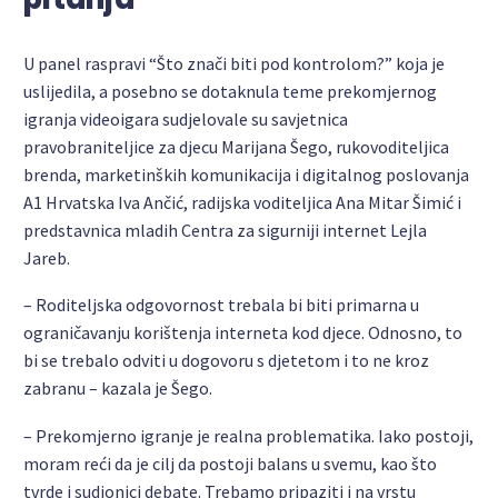
U panel raspravi “Što znači biti pod kontrolom?” koja je
uslijedila, a posebno se dotaknula teme prekomjernog
igranja videoigara sudjelovale su savjetnica
pravobraniteljice za djecu Marijana Šego, rukovoditeljica
brenda, marketinških komunikacija i digitalnog poslovanja
A1 Hrvatska Iva Ančić, radijska voditeljica Ana Mitar Šimić i
predstavnica mladih Centra za sigurniji internet Lejla
Jareb.
– Roditeljska odgovornost trebala bi biti primarna u
ograničavanju korištenja interneta kod djece. Odnosno, to
bi se trebalo odviti u dogovoru s djetetom i to ne kroz
zabranu – kazala je Šego.
– Prekomjerno igranje je realna problematika. Iako postoji,
moram reći da je cilj da postoji balans u svemu, kao što
tvrde i sudionici debate. Trebamo pripaziti i na vrstu