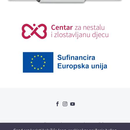
Uvjeti korištenja
GDPR
Kolačići