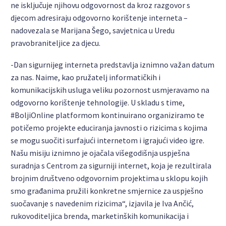
ne isključuje njihovu odgovornost da kroz razgovor s
djecom adresiraju odgovorno korištenje interneta –
nadovezala se Marijana Šego, savjetnica u Uredu
pravobraniteljice za djecu.
-Dan sigurnijeg interneta predstavlja iznimno važan datum
za nas. Naime, kao pružatelj informatičkih i
komunikacijskih usluga veliku pozornost usmjeravamo na
odgovorno korištenje tehnologije. U skladu s time,
#BoljiOnline platformom kontinuirano organiziramo te
potičemo projekte educiranja javnosti o rizicima s kojima
se mogu suočiti surfajući internetom i igrajući video igre.
Našu misiju iznimno je ojačala višegodišnja uspješna
suradnja s Centrom za sigurniji internet, koja je rezultirala
brojnim društveno odgovornim projektima u sklopu kojih
smo građanima pružili konkretne smjernice za uspješno
suočavanje s navedenim rizicima“, izjavila je Iva Ančić,
rukovoditeljica brenda, marketinških komunikacija i