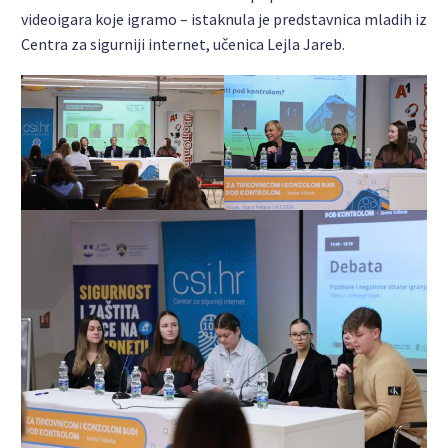
videoigara koje igramo – istaknula je predstavnica mladih iz
Centra za sigurniji internet, učenica Lejla Jareb.