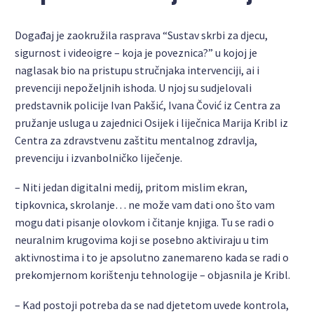
Događaj je zaokružila rasprava “Sustav skrbi za djecu,
sigurnost i videoigre – koja je poveznica?” u kojoj je
naglasak bio na pristupu stručnjaka intervenciji, ai i
prevenciji nepoželjnih ishoda. U njoj su sudjelovali
predstavnik policije Ivan Pakšić, Ivana Čović iz Centra za
pružanje usluga u zajednici Osijek i liječnica Marija Kribl iz
Centra za zdravstvenu zaštitu mentalnog zdravlja,
prevenciju i izvanbolničko liječenje.
– Niti jedan digitalni medij, pritom mislim ekran,
tipkovnica, skrolanje… ne može vam dati ono što vam
mogu dati pisanje olovkom i čitanje knjiga. Tu se radi o
neuralnim krugovima koji se posebno aktiviraju u tim
aktivnostima i to je apsolutno zanemareno kada se radi o
prekomjernom korištenju tehnologije – objasnila je Kribl.
– Kad postoji potreba da se nad djetetom uvede kontrola,