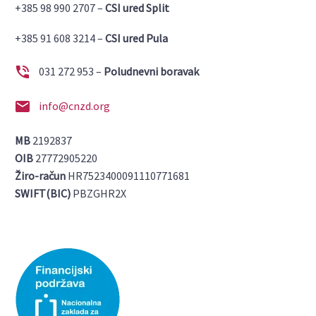
+385 98 990 2707 –
CSI ured Split
+385 91 608 3214 –
CSI ured Pula


031 272 953 –
Poludnevni boravak


info@cnzd.org
MB
2192837
OIB
27772905220
Žiro-račun
HR7523400091110771681
SWIFT(BIC)
PBZGHR2X