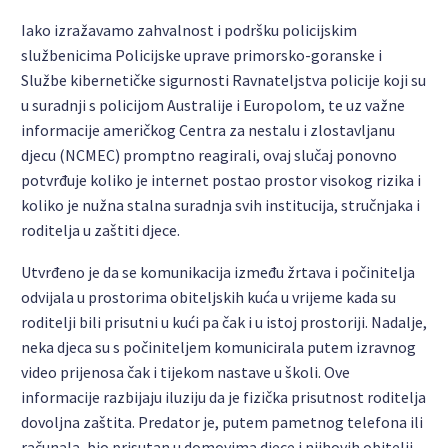
Iako izražavamo zahvalnost i podršku policijskim
službenicima Policijske uprave primorsko-goranske i
Službe kibernetičke sigurnosti Ravnateljstva policije koji su
u suradnji s policijom Australije i Europolom, te uz važne
informacije američkog Centra za nestalu i zlostavljanu
djecu (NCMEC) promptno reagirali, ovaj slučaj ponovno
potvrđuje koliko je internet postao prostor visokog rizika i
koliko je nužna stalna suradnja svih institucija, stručnjaka i
roditelja u zaštiti djece.
Utvrđeno je da se komunikacija između žrtava i počinitelja
odvijala u prostorima obiteljskih kuća u vrijeme kada su
roditelji bili prisutni u kući pa čak i u istoj prostoriji. Nadalje,
neka djeca su s počiniteljem komunicirala putem izravnog
video prijenosa čak i tijekom nastave u školi. Ove
informacije razbijaju iluziju da je fizička prisutnost roditelja
dovoljna zaštita. Predator je, putem pametnog telefona ili
računala, bio prisutan u domovima djece i njihovih obitelji.