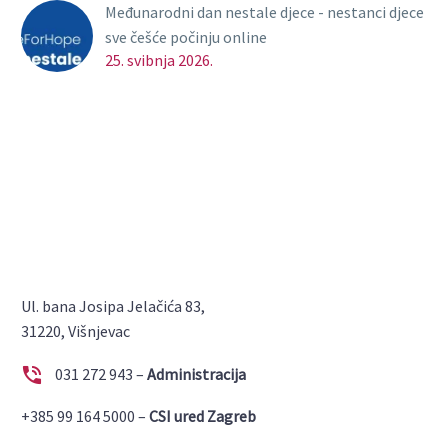
Međunarodni dan nestale djece - nestanci djece
sve češće počinju online
25. svibnja 2026.
Ul. bana Josipa Jelačića 83,
31220, Višnjevac


031 272 943 –
Administracija
+385 99 164 5000 –
CSI ured Zagreb