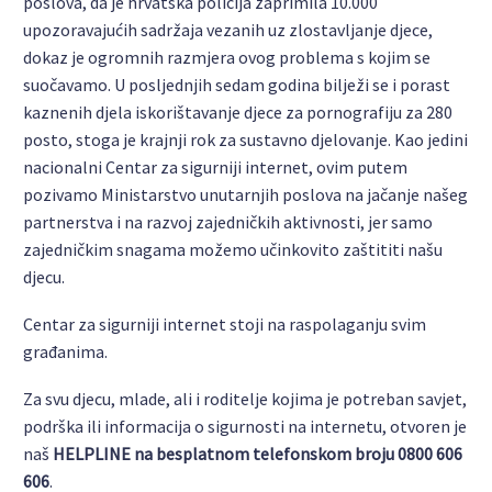
poslova, da je hrvatska policija zaprimila 10.000
upozoravajućih sadržaja vezanih uz zlostavljanje djece,
dokaz je ogromnih razmjera ovog problema s kojim se
suočavamo. U posljednjih sedam godina bilježi se i porast
kaznenih djela iskorištavanje djece za pornografiju za 280
posto, stoga je krajnji rok za sustavno djelovanje. Kao jedini
nacionalni Centar za sigurniji internet, ovim putem
pozivamo Ministarstvo unutarnjih poslova na jačanje našeg
partnerstva i na razvoj zajedničkih aktivnosti, jer samo
zajedničkim snagama možemo učinkovito zaštititi našu
djecu.
Centar za sigurniji internet stoji na raspolaganju svim
građanima.
Za svu djecu, mlade, ali i roditelje kojima je potreban savjet,
podrška ili informacija o sigurnosti na internetu, otvoren je
naš
HELPLINE na besplatnom telefonskom broju 0800 606
606
.