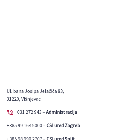
Ul. bana Josipa Jelačića 83,
31220, Višnjevac


031 272 943 –
Administracija
+385 99 164 5000 –
CSI ured Zagreb
+385 98 990 2707 –
CSI ured Split