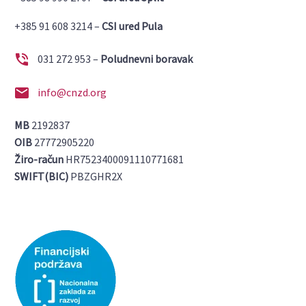
+385 91 608 3214 –
CSI ured Pula


031 272 953 –
Poludnevni boravak


info@cnzd.org
MB
2192837
OIB
27772905220
Žiro-račun
HR7523400091110771681
SWIFT(BIC)
PBZGHR2X