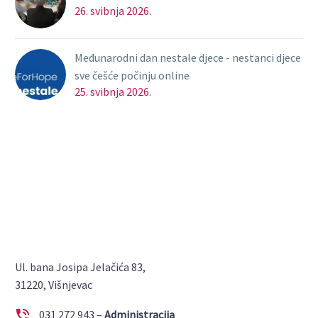
26. svibnja 2026.
Međunarodni dan nestale djece - nestanci djece
sve češće počinju online
25. svibnja 2026.
Ul. bana Josipa Jelačića 83,
31220, Višnjevac


031 272 943 –
Administracija