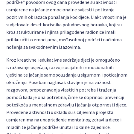
podrške“ povodom ovog dana provedene su aktivnosti
usmjerene na jačanje emocionalne svijesti i poticanje
pozitivnih obrazaca ponašanja kod djece. U aktivnostima je
sudjelovalo deset korisnika poludnevnog boravka, koji su
kroz strukturirane i njima prilagođene radionice imali
priliku učiti o emocijama, međusobnoj podršci i načinima
nošenja sa svakodnevnim izazovima.
Kroz kreativne i edukativne sadržaje djeci je omogućeno
izražavanje osjećaja, razvoj socijalnih i emocionalnih
vještina te jačanje samopouzdanja u sigurnom i poticajnom
okruženju. Poseban naglasak stavljen je na važnost
razgovora, prepoznavanja vlastitih potreba i traženja
pomoći kada je ona potrebna, čime se doprinosi prevenciji
poteškoća u mentalnom zdravlju i jačanju otpornosti djece.
Provedene aktivnosti u skladu su s ciljevima projekta
usmjerenima na unaprjeđenje mentalnog zdravlja djece i
mladih te jačanje podrške unutar lokalne zajednice.