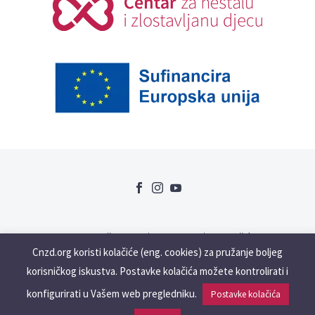
Uvjeti korištenja
GDPR
Kolačići
Cnzd.org koristi kolačiće (eng. cookies) za pružanje boljeg
Slabovidne i gluhonjeme osobe
korisničkog iskustva. Postavke kolačića možete kontrolirati i
konfigurirati u Vašem web pregledniku.
Postavke kolačića
2023 © Copyrights cnzd.org