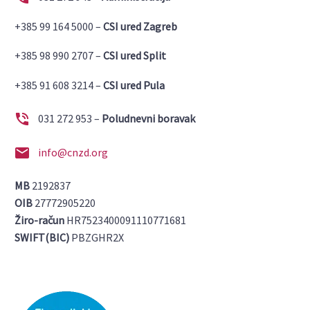
+385 99 164 5000 –
CSI ured Zagreb
+385 98 990 2707 –
CSI ured Split
+385 91 608 3214 –
CSI ured Pula


031 272 953 –
Poludnevni boravak


info@cnzd.org
MB
2192837
OIB
27772905220
Žiro-račun
HR7523400091110771681
SWIFT(BIC)
PBZGHR2X