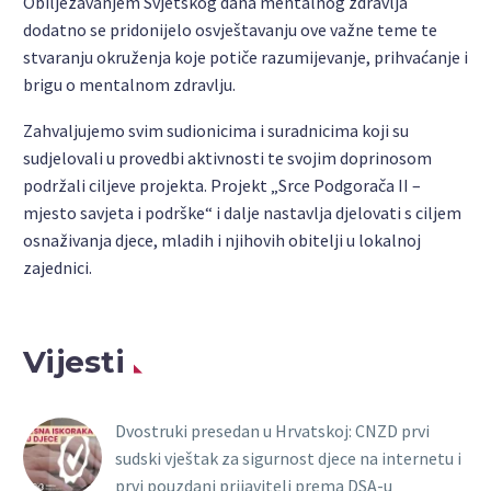
Obilježavanjem Svjetskog dana mentalnog zdravlja
dodatno se pridonijelo osvještavanju ove važne teme te
stvaranju okruženja koje potiče razumijevanje, prihvaćanje i
brigu o mentalnom zdravlju.
Zahvaljujemo svim sudionicima i suradnicima koji su
sudjelovali u provedbi aktivnosti te svojim doprinosom
podržali ciljeve projekta. Projekt „Srce Podgorača II –
mjesto savjeta i podrške“ i dalje nastavlja djelovati s ciljem
osnaživanja djece, mladih i njihovih obitelji u lokalnoj
zajednici.
Vijesti
Dvostruki presedan u Hrvatskoj: CNZD prvi
sudski vještak za sigurnost djece na internetu i
prvi pouzdani prijavitelj prema DSA-u